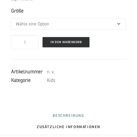
Größe
JUNIOR
IN DEN WARENKORB
BELLY
ONE
-
Artikelnummer
n. v.
ANKER
Kategorie
Kids
Menge
BESCHREIBUNG
ZUSÄTZLICHE INFORMATIONEN