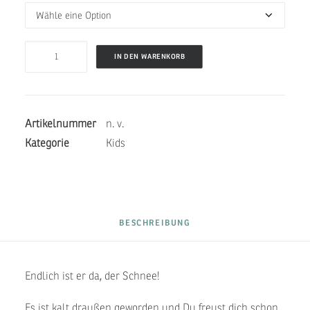
JUNIOR
IN DEN WARENKORB
BELLY
VIEW-
WINTER
Artikelnummer
n. v.
LILAC
Kategorie
Kids
Menge
BESCHREIBUNG
Endlich ist er da, der Schnee!
Es ist kalt draußen geworden und Du freust dich schon