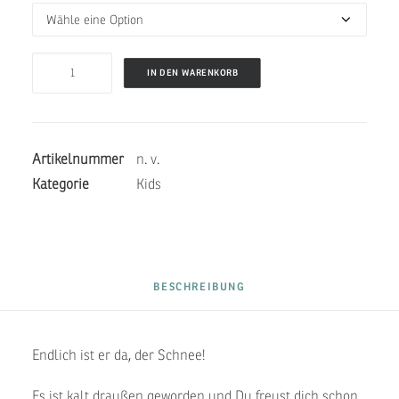
JUNIOR
IN DEN WARENKORB
BELLY
ONE
-
Artikelnummer
n. v.
WINTER
Kategorie
Kids
LILAC
Menge
BESCHREIBUNG
Endlich ist er da, der Schnee!
Es ist kalt draußen geworden und Du freust dich schon