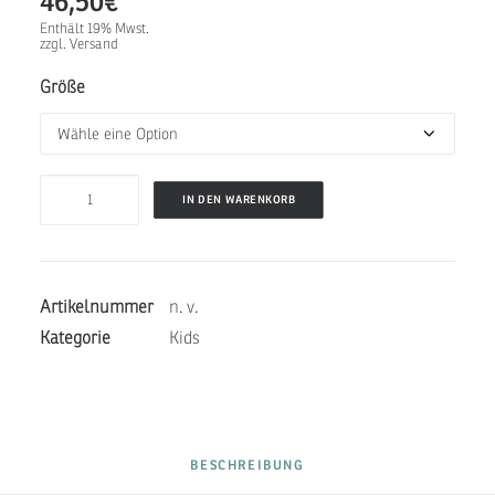
46,50
€
Enthält 19% Mwst.
zzgl.
Versand
Größe
JUNIOR
IN DEN WARENKORB
BELLY
ONE
-
Artikelnummer
n. v.
Flamingo
Kategorie
Kids
Menge
BESCHREIBUNG