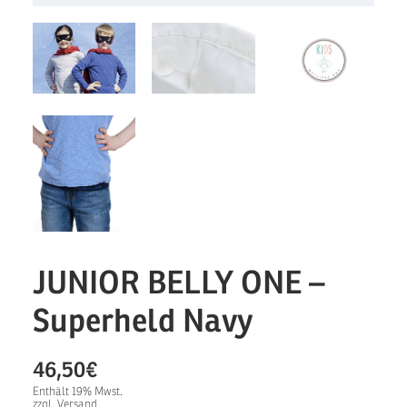
JUNIOR BELLY ONE –
Superheld Navy
46,50
€
Enthält 19% Mwst.
zzgl.
Versand