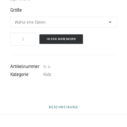
Größe
JUNIOR
IN DEN WARENKORB
BELLY
ONE
-
Artikelnummer
n. v.
Superheld
Kategorie
Kids
Navy
Menge
BESCHREIBUNG