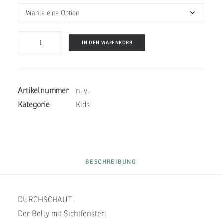
JUNIOR
IN DEN WARENKORB
BELLY
VIEW
-
Artikelnummer
n. v.
MERMAID
Kategorie
Kids
Menge
BESCHREIBUNG
DURCHSCHAUT.
Der Belly mit Sichtfenster!