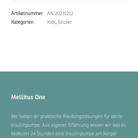
G6
Artikelnummer
AN 20231212
Menge
Kategorien
Kids
,
Sticker
Mellitus One
Wir bieten dir praktische Kleidungslösungen für deine
Insulinpumpe. Aus eigener Erfahrung wissen wir was es
bedeutet 24 Stunden eine Insulinpumpe am Körper