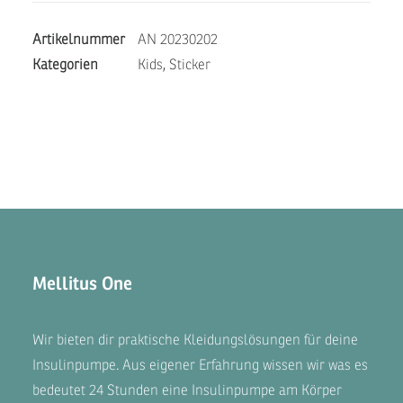
G6
Artikelnummer
AN 20230202
Menge
Kategorien
Kids
,
Sticker
Mellitus One
Wir bieten dir praktische Kleidungslösungen für deine
Insulinpumpe. Aus eigener Erfahrung wissen wir was es
bedeutet 24 Stunden eine Insulinpumpe am Körper