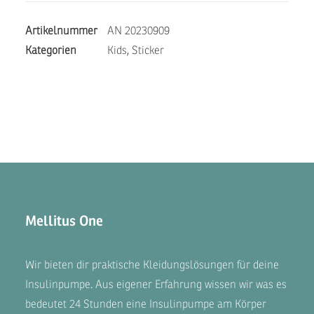
G6
Artikelnummer
AN 20230909
Menge
Kategorien
Kids
,
Sticker
Mellitus One
Wir bieten dir praktische Kleidungslösungen für deine
Insulinpumpe. Aus eigener Erfahrung wissen wir was es
bedeutet 24 Stunden eine Insulinpumpe am Körper