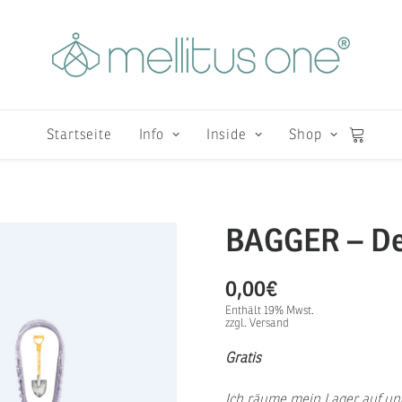
Startseite
Info
Inside
Shop
BAGGER – D
0,00
€
Enthält 19% Mwst.
zzgl.
Versand
Gratis
Ich räume mein Lager auf un