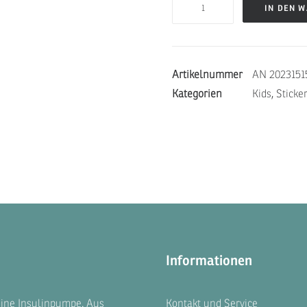
BAGGER
IN DEN 
-
Dexcom
G6
Artikelnummer
AN 2023151
Menge
Kategorien
Kids
,
Sticke
Informationen
eine Insulinpumpe. Aus
Kontakt und Service